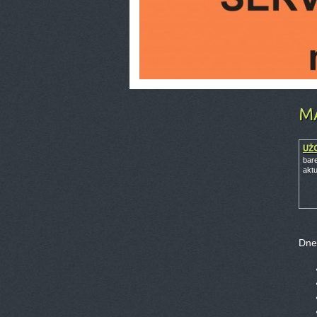
M
UŽ
bar
akt
Dne