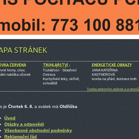
APA STRÁNEK
OVKA ČERVENÁ
TRUHLÁŘSTVÍ -
ENERGETICKÉ OBRAZY
STOLAŘSTVÍ
evné formy, chov,
Truhlářství - Stolařství
JANA KATEŘINA
uální nabídka užovek
Ostrava
KASTNEROVÁ
Kuchyňské linky, skříně,
tvorba na přání, ilustrace knih
schodiště
Tvorba webových stránek a e-shopů
s je
Čtvrtek 6. 8.
a svátek má
Oldřiška
Úvod
Otázky a odpovědi
Všeobecné obchodní podmínky
Reklamační řád