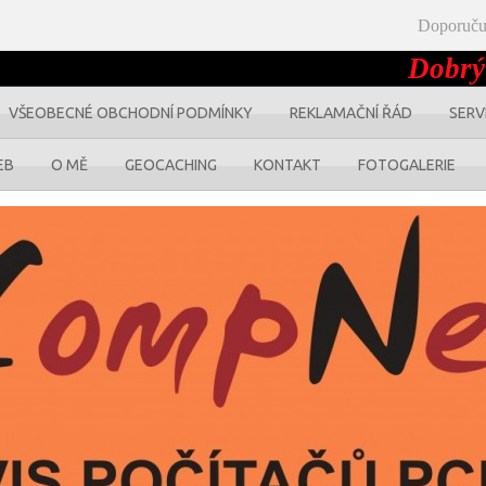
Doporuču
Dobrý de
VŠEOBECNÉ OBCHODNÍ PODMÍNKY
REKLAMAČNÍ ŘÁD
SERV
EB
O MĚ
GEOCACHING
KONTAKT
FOTOGALERIE