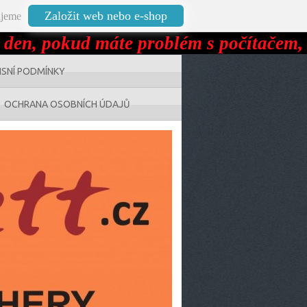
Založit web nebo e-shop
jeme
n, pokud máte problém s počítačem, oz
ISNÍ PODMÍNKY
OCHRANA OSOBNÍCH ÚDAJŮ